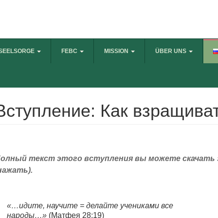
SEELSORGE
FEBC
MISSION
ÜBER UNS
Вступление: Как взращива
олный текст этого вступления вы можете скачать 
нажать).
«…идите, научите = делайте учениками все
народы…»
(Матфея 28:19)