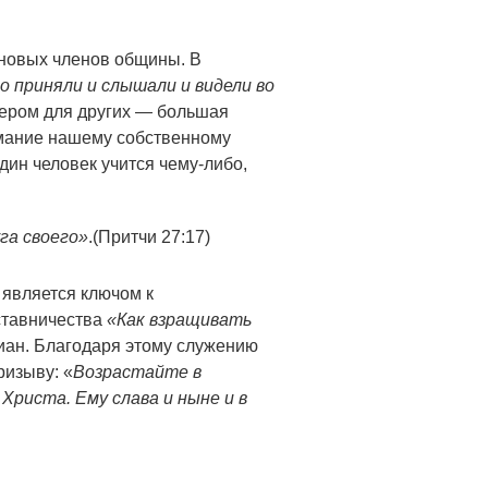
 новых членов общины. В
о приняли и слышали и видели во
ером для других — большая
имание нашему собственному
дин человек учится чему-либо,
га своего»
.
(Притчи 27:17)
 является ключом к
ставничества
«Как взращивать
иан. Благодаря этому служению
ризыву: «
Возрастайте в
Христа. Ему слава и ныне и в