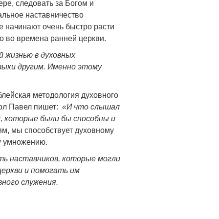
ре, следовать за Богом и
альное наставничество
е начинают очень быстро расти
о во времена ранней церкви.
й жизнью в духовных
выки другим. Именно этому
блейская методология духовного
тол Павел пишет:
«И что слышал
, которые были бы способны и
м, мы способствует духовному
му умножению.
ить наставников, которые могли
еркви и помогать им
ного служения.