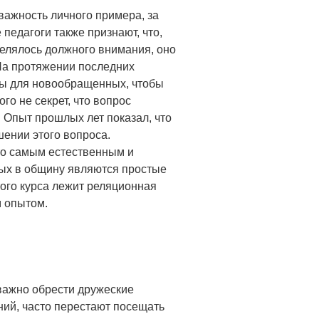
важность личного примера, за
педагоги также признают, что,
уделялось должного внимания, оно
На протяжении последних
мы для новообращенных, чтобы
го не секрет, что вопрос
 Опыт прошлых лет показал, что
ении этого вопроса.
то самым естественным и
ых в общину являются простые
ого курса лежит реляционная
м опытом.
важно обрести дружеские
ний, часто перестают посещать