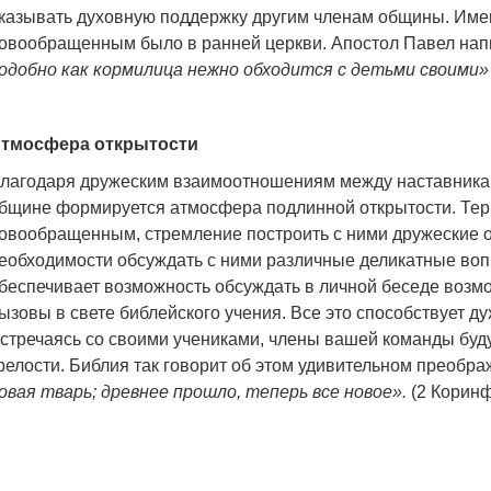
казывать духовную поддержку другим членам общины. Име
овообращенным было в ранней церкви. Апостол Павел нап
одобно как кормилица нежно обходится с детьми своими»
тмосфера открытости
лагодаря дружеским взаимоотношениям между наставника
бщине формируется атмосфера подлинной открытости. Тер
овообращенным, стремление построить с ними дружеские 
еобходимости обсуждать с ними различные деликатные во
беспечивает возможность обсуждать в личной беседе возм
ызовы в свете библейского учения. Все это способствует 
стречаясь со своими учениками, члены вашей команды буд
релости. Библия так говорит об этом удивительном преобр
овая тварь; древнее прошло, теперь все новое».
(2 Коринф