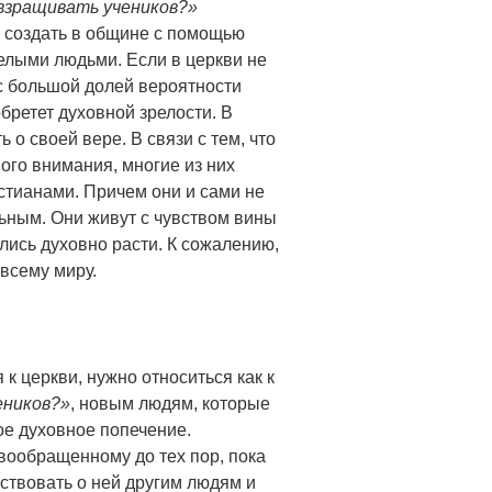
взращивать учеников?»
 создать в общине с помощью
релыми людьми. Если в церкви не
с большой долей вероятности
бретет духовной зрелости. В
 о своей вере. В связи с тем, что
ого внимания, многие из них
тианами. Причем они и сами не
льным. Они живут с чувством вины
ились духовно расти. К сожалению,
всему миру.
 к церкви,
нужно относиться как к
еников?»
, новым людям, которые
ое духовное попечение.
ообращенному до тех пор, пока
ьствовать о ней другим людям и