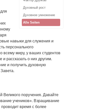
Фактор дружбы
Духовный рост
 для
Духовное умножение
Alle Seiten
них
овному
даря
овые навыки для служения и
сть персонального
о всему миру, у ваших студентов
 и рассказать о них другим.
ние и получить духовную
 Завета.
ей Великого поручения
.
Давайте
ивание учеников». Взращивание
н проводит время с более