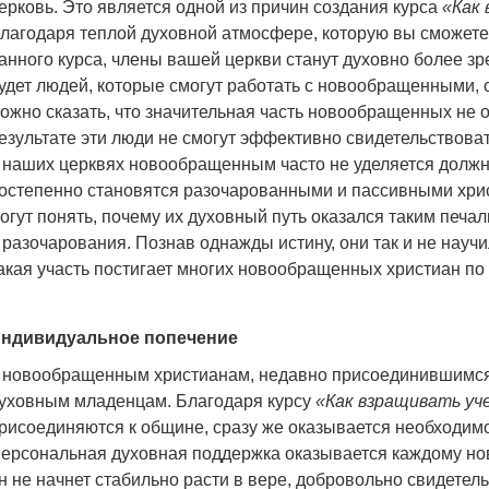
ерковь. Это является одной из причин создания курса
«Как 
лагодаря теплой духовной атмосфере, которую вы сможете
анного курса, члены вашей церкви станут духовно более з
удет людей, которые смогут работать с новообращенными, 
ожно сказать, что значительная часть новообращенных не о
езультате эти люди не смогут эффективно свидетельствовать
 наших церквях новообращенным часто не уделяется должн
остепенно становятся разочарованными и пассивными хрис
огут понять, почему их духовный путь оказался таким печа
 разочарования. Познав однажды истину, они так и не науч
акая участь постигает многих новообращенных христиан по 
ндивидуальное попечение
 новообращенным христианам, недавно присоединившимся
уховным младенцам. Благодаря курсу
«Как взращивать уч
рисоединяются к общине, сразу же оказывается необходим
ерсональная духовная поддержка оказывается каждому нов
н не начнет стабильно расти в вере, добровольно свидетел