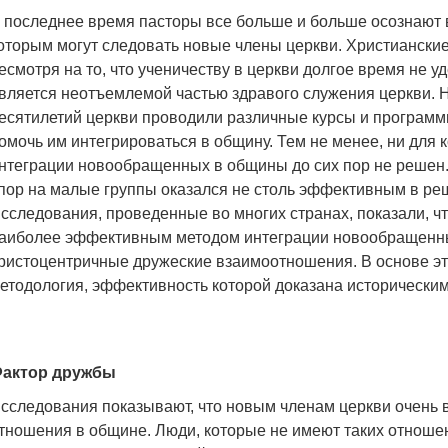
 последнее время пасторы все больше и больше осознают 
оторым могут следовать новые члены церкви. Христианские 
есмотря на то, что ученичеству в церкви долгое время не 
вляется неотъемлемой частью здравого служения церкви. 
есятилетий церкви проводили различные курсы и програм
омочь им интегрироваться в общину. Тем не менее, ни для ко
нтеграции новообращенных в общины до сих пор не решен.
пор на малые группы оказался не столь эффективным в реш
сследования, проведенные во многих странах, показали, ч
аиболее эффективным методом интеграции новообращенн
ристоцентричные дружеские взаимоотношения. В основе эт
етодология, эффективность которой доказана исторически
актор дружбы
сследования показывают, что новым членам церкви очень 
тношения в общине. Люди, которые не имеют таких отноше