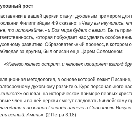
уховный рост
аставники в вашей церкви станут духовным примером для
ослании Филиппийцам 4:9 сказано:
«Чему вы научились, чт
не, то исполняйте, - и Бог мира будет с вами».
Быть прим
тветственность, которая побуждает нас уделять особое вн
уховному развитию. Образовательный процесс, в котором о
аблюдая за другим, был описан еще Царем Соломоном:
«Железо железо острит, и человек изощряет взгляд дру
еляционная методология, в основе которой лежит Писание,
олгосрочному духовному развитию. Курс персонального на
чеников?»
основан на историческом примере первых христ
овые члены вашей церкви смогут следовать библейскому п
лагодати и познании Господа нашего и Спасителя Иисуса 
ень вечный. Аминь»
. (2 Петра 3:18)