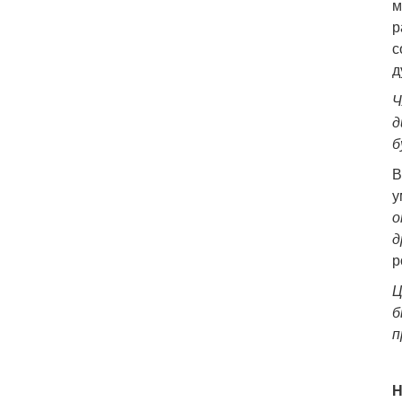
м
р
с
д
Ч
д
б
В
у
о
д
р
Ц
б
п
Н