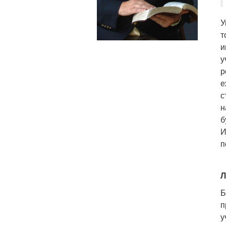
У
т
и
у
р
е
с
н
б
И
п
Л
Б
п
у