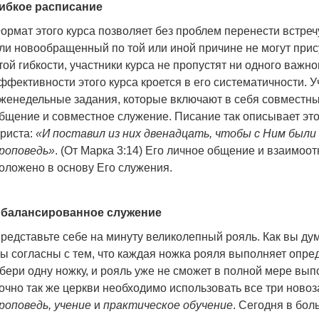
ибкое расписание
ормат этого курса позволяет без проблем перенести встреч
ли новообращенный по той или иной причине не могут прис
той гибкости, участники курса не пропустят ни одного важно
ффективности этого курса кроется в его систематичности. 
женедельные задания, которые включают в себя совместны
бщение и совместное служение. Писание так описывает эт
риста:
«И поставил из них двенадцать, чтобы с Ним были
роповедь»
. (От Марка 3:14) Его личное общение и взаимо
оложено в основу Его служения.
балансированное служение
редставьте себе на минуту великолепный рояль. Как вы дум
ы согласны с тем, что каждая ножка рояля выполняет оп
бери одну ножку, и рояль уже не сможет в полной мере вып
очно так же церкви необходимо использовать все три ново
роповедь, учение
и
практическое обучение
. Сегодня в бо