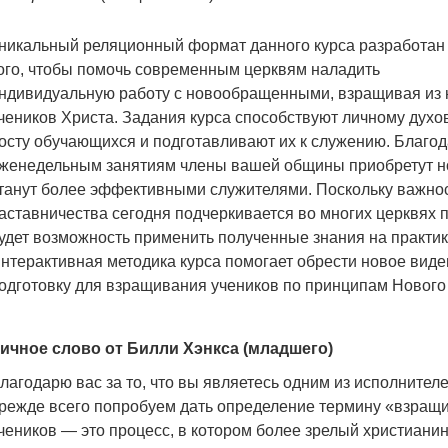
никальный реляционный формат данного курса разработан
ого, чтобы помочь современным церквям наладить
ндивидуальную работу с новообращенными, взращивая из 
чеников Христа. Задания курса способствуют личному дух
осту обучающихся и подготавливают их к служению. Благо
женедельным занятиям члены вашей общины приобретут н
танут более эффективными служителями. Поскольку важно
аставничества сегодня подчеркивается во многих церквях п
удет возможность применить полученные знания на практике
нтерактивная методика курса помогает обрести новое виде
одготовку для взращивания учеников по принципам Нового
ичное слово от Билли Хэнкса (младшего)
лагодарю вас за то, что вы являетесь одним из исполнител
режде всего попробуем дать определение термину «взращ
чеников — это процесс, в котором более зрелый христиани