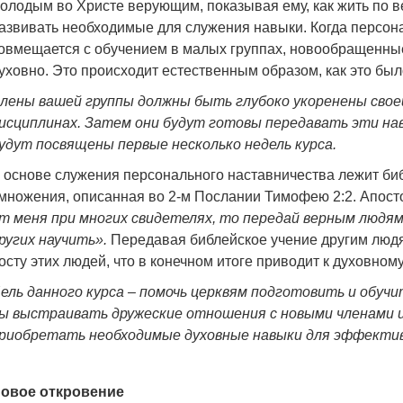
олодым во Христе верующим, показывая ему, как жить по ве
азвивать необходимые для служения навыки. Когда персон
овмещается с обучением в малых группах, новообращенны
уховно. Это происходит естественным образом, как это был
лены вашей группы должны быть глубоко укоренены свое
исциплинах.
Затем они будут готовы передавать эти на
удут посвящены первые несколько недель курса.
 основе служения персонального наставничества лежит би
множения, описанная во 2-м Послании Тимофею 2:2. Апос
т меня при многих свидетелях, то передай верным людям
ругих научить».
Передавая библейское учение другим людя
осту этих людей, что в конечном итоге приводит к духовно
ель данного курса – помочь церквям подготовить и обуч
ы выстраивать дружеские отношения с новыми членами ц
риобретать необходимые духовные навыки для эффектив
овое откровение