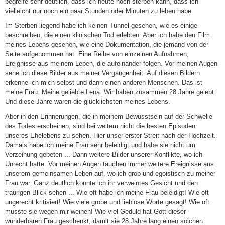
begreife sehr deutlich, dass ich heute noch sterben kann, dass ich
vielleicht nur noch ein paar Stunden oder Minuten zu leben habe.
Im Sterben liegend habe ich keinen Tunnel gesehen, wie es einige
beschreiben, die einen klinischen Tod erlebten. Aber ich habe den Film
meines Lebens gesehen, wie eine Dokumentation, die jemand von der
Seite aufgenommen hat. Eine Reihe von einzelnen Aufnahmen,
Ereignisse aus meinem Leben, die aufeinander folgen. Vor meinen Augen
sehe ich diese Bilder aus meiner Vergangenheit. Auf diesen Bildern
erkenne ich mich selbst und dann einen anderen Menschen. Das ist
meine Frau. Meine geliebte Lena. Wir haben zusammen 28 Jahre gelebt.
Und diese Jahre waren die glücklichsten meines Lebens.
Aber in den Erinnerungen, die in meinem Bewusstsein auf der Schwelle
des Todes erscheinen, sind bei weitem nicht die besten Episoden
unseres Ehelebens zu sehen. Hier unser erster Streit nach der Hochzeit.
Damals habe ich meine Frau sehr beleidigt und habe sie nicht um
Verzeihung gebeten ... Dann weitere Bilder unserer Konflikte, wo ich
Unrecht hatte. Vor meinen Augen tauchen immer weitere Ereignisse aus
unserem gemeinsamen Leben auf, wo ich grob und egoistisch zu meiner
Frau war. Ganz deutlich konnte ich ihr verweintes Gesicht und den
traurigen Blick sehen ... Wie oft habe ich meine Frau beleidigt! Wie oft
ungerecht kritisiert! Wie viele grobe und lieblose Worte gesagt! Wie oft
musste sie wegen mir weinen! Wie viel Geduld hat Gott dieser
wunderbaren Frau geschenkt, damit sie 28 Jahre lang einen solchen