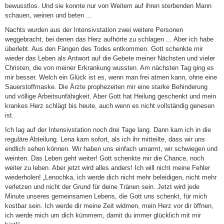
bewusstlos. Und sie konnte nur von Weitem auf ihren sterbenden Mann
schauen, weinen und beten ...
Nachts wurden aus der Intensivstation zwei weitere Personen
weggebracht, bei denen das Herz aufhörte zu schlagen ... Aber ich habe
überlebt. Aus den Fängen des Todes entkommen. Gott schenkte mir
wieder das Leben als Antwort auf die Gebete meiner Nächsten und vieler
Christen, die von meiner Erkrankung wussten. Am nächsten Tag ging es
mir besser. Welch ein Glück ist es, wenn man frei atmen kann, ohne eine
Sauerstoffmaske. Die Ärzte prophezeiten mir eine starke Behinderung
und völlige Arbeitsunfähigkeit. Aber Gott hat Heilung geschenkt und mein
krankes Herz schlägt bis heute, auch wenn es nicht vollständig genesen
ist.
Ich lag auf der Intensivstation noch drei Tage lang. Dann kam ich in die
reguläre Abteilung. Lena kam sofort, als ich ihr mitteilte, dass wir uns
endlich sehen können. Wir haben uns einfach umarmt, wir schwiegen und
weinten. Das Leben geht weiter! Gott schenkte mir die Chance, noch
weiter zu leben. Aber jetzt wird alles anders! Ich will nicht meine Fehler
wiederholen! „Lenochka, ich werde dich nicht mehr beleidigen, nicht mehr
verletzen und nicht der Grund für deine Tränen sein. Jetzt wird jede
Minute unseres gemeinsamen Lebens, die Gott uns schenkt, für mich
kostbar sein. Ich werde dir meine Zeit widmen, mein Herz vor dir öffnen,
ich werde mich um dich kümmern, damit du immer glücklich mit mir