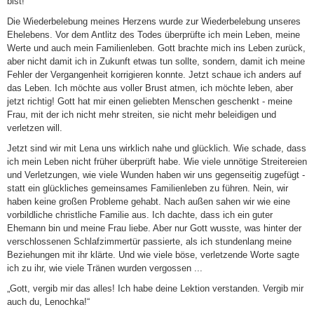
bist!“
Die Wiederbelebung meines Herzens wurde zur Wiederbelebung unseres
Ehelebens. Vor dem Antlitz des Todes überprüfte ich mein Leben, meine
Werte und auch mein Familienleben. Gott brachte mich ins Leben zurück,
aber nicht damit ich in Zukunft etwas tun sollte, sondern, damit ich meine
Fehler der Vergangenheit korrigieren konnte. Jetzt schaue ich anders auf
das Leben. Ich möchte aus voller Brust atmen, ich möchte leben, aber
jetzt richtig! Gott hat mir einen geliebten Menschen geschenkt - meine
Frau, mit der ich nicht mehr streiten, sie nicht mehr beleidigen und
verletzen will.
Jetzt sind wir mit Lena uns wirklich nahe und glücklich. Wie schade, dass
ich mein Leben nicht früher überprüft habe. Wie viele unnötige Streitereien
und Verletzungen, wie viele Wunden haben wir uns gegenseitig zugefügt -
statt ein glückliches gemeinsames Familienleben zu führen. Nein, wir
haben keine großen Probleme gehabt. Nach außen sahen wir wie eine
vorbildliche christliche Familie aus. Ich dachte, dass ich ein guter
Ehemann bin und meine Frau liebe. Aber nur Gott wusste, was hinter der
verschlossenen Schlafzimmertür passierte, als ich stundenlang meine
Beziehungen mit ihr klärte. Und wie viele böse, verletzende Worte sagte
ich zu ihr, wie viele Tränen wurden vergossen ...
„Gott, vergib mir das alles! Ich habe deine Lektion verstanden. Vergib mir
auch du, Lenochka!“