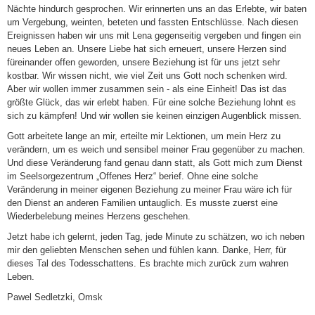
Nächte hindurch gesprochen. Wir erinnerten uns an das Erlebte, wir baten
um Vergebung, weinten, beteten und fassten Entschlüsse. Nach diesen
Ereignissen haben wir uns mit Lena gegenseitig vergeben und fingen ein
neues Leben an. Unsere Liebe hat sich erneuert, unsere Herzen sind
füreinander offen geworden, unsere Beziehung ist für uns jetzt sehr
kostbar. Wir wissen nicht, wie viel Zeit uns Gott noch schenken wird.
Aber wir wollen immer zusammen sein - als eine Einheit! Das ist das
größte Glück, das wir erlebt haben. Für eine solche Beziehung lohnt es
sich zu kämpfen! Und wir wollen sie keinen einzigen Augenblick missen.
Gott arbeitete lange an mir, erteilte mir Lektionen, um mein Herz zu
verändern, um es weich und sensibel meiner Frau gegenüber zu machen.
Und diese Veränderung fand genau dann statt, als Gott mich zum Dienst
im Seelsorgezentrum „Offenes Herz“ berief. Ohne eine solche
Veränderung in meiner eigenen Beziehung zu meiner Frau wäre ich für
den Dienst an anderen Familien untauglich. Es musste zuerst eine
Wiederbelebung meines Herzens geschehen.
Jetzt habe ich gelernt, jeden Tag, jede Minute zu schätzen, wo ich neben
mir den geliebten Menschen sehen und fühlen kann. Danke, Herr, für
dieses Tal des Todesschattens. Es brachte mich zurück zum wahren
Leben.
Pawel Sedletzki, Omsk