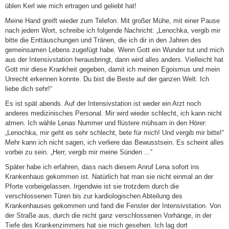
üblen Kerl wie mich ertragen und geliebt hat!
Meine Hand greift wieder zum Telefon. Mit großer Mühe, mit einer Pause
nach jedem Wort, schreibe ich folgende Nachricht: „Lenochka, vergib mir
bitte die Enttäuschungen und Tränen, die ich dir in den Jahren des
gemeinsamen Lebens zugefügt habe. Wenn Gott ein Wunder tut und mich
aus der Intensivstation herausbringt, dann wird alles anders. Vielleicht hat
Gott mir diese Krankheit gegeben, damit ich meinen Egoismus und mein
Unrecht erkennen konnte. Du bist die Beste auf der ganzen Welt. Ich
liebe dich sehr!“
Es ist spät abends. Auf der Intensivstation ist weder ein Arzt noch
anderes medizinisches Personal. Mir wird wieder schlecht, ich kann nicht
atmen. Ich wähle Lenas Nummer und flüstere mühsam in den Hörer:
„Lenochka, mir geht es sehr schlecht, bete für mich! Und vergib mir bitte!“
Mehr kann ich nicht sagen, ich verliere das Bewusstsein. Es scheint alles
vorbei zu sein. „Herr, vergib mir meine Sünden ...“
Später habe ich erfahren, dass nach diesem Anruf Lena sofort ins
Krankenhaus gekommen ist. Natürlich hat man sie nicht einmal an der
Pforte vorbeigelassen. Irgendwie ist sie trotzdem durch die
verschlossenen Türen bis zur kardiologischen Abteilung des
Krankenhauses gekommen und fand die Fenster der Intensivstation. Von
der Straße aus, durch die nicht ganz verschlossenen Vorhänge, in der
Tiefe des Krankenzimmers hat sie mich gesehen. Ich lag dort