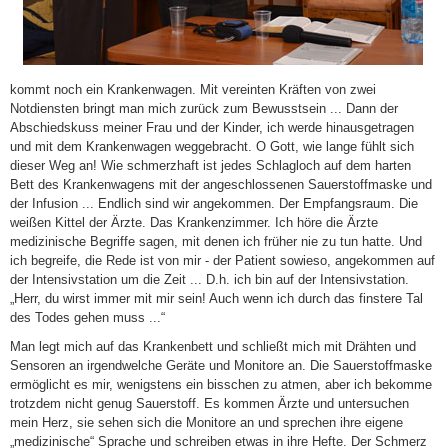
kommt noch ein Krankenwagen. Mit vereinten Kräften von zwei
Notdiensten bringt man mich zurück zum Bewusstsein ... Dann der
Abschiedskuss meiner Frau und der Kinder, ich werde hinausgetragen
und mit dem Krankenwagen weggebracht. O Gott, wie lange fühlt sich
dieser Weg an! Wie schmerzhaft ist jedes Schlagloch auf dem harten
Bett des Krankenwagens mit der angeschlossenen Sauerstoffmaske und
der Infusion ... Endlich sind wir angekommen. Der Empfangsraum. Die
weißen Kittel der Ärzte. Das Krankenzimmer. Ich höre die Ärzte
medizinische Begriffe sagen, mit denen ich früher nie zu tun hatte. Und
ich begreife, die Rede ist von mir - der Patient sowieso, angekommen auf
der Intensivstation um die Zeit ... D.h. ich bin auf der Intensivstation.
„Herr, du wirst immer mit mir sein! Auch wenn ich durch das finstere Tal
des Todes gehen muss ...“
Man legt mich auf das Krankenbett und schließt mich mit Drähten und
Sensoren an irgendwelche Geräte und Monitore an. Die Sauerstoffmaske
ermöglicht es mir, wenigstens ein bisschen zu atmen, aber ich bekomme
trotzdem nicht genug Sauerstoff. Es kommen Ärzte und untersuchen
mein Herz, sie sehen sich die Monitore an und sprechen ihre eigene
„medizinische“ Sprache und schreiben etwas in ihre Hefte. Der Schmerz