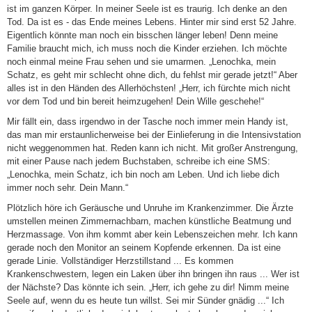
ist im ganzen Körper. In meiner Seele ist es traurig. Ich denke an den
Tod. Da ist es - das Ende meines Lebens. Hinter mir sind erst 52 Jahre.
Eigentlich könnte man noch ein bisschen länger leben! Denn meine
Familie braucht mich, ich muss noch die Kinder erziehen. Ich möchte
noch einmal meine Frau sehen und sie umarmen. „Lenochka, mein
Schatz, es geht mir schlecht ohne dich, du fehlst mir gerade jetzt!“ Aber
alles ist in den Händen des Allerhöchsten! „Herr, ich fürchte mich nicht
vor dem Tod und bin bereit heimzugehen! Dein Wille geschehe!“
Mir fällt ein, dass irgendwo in der Tasche noch immer mein Handy ist,
das man mir erstaunlicherweise bei der Einlieferung in die Intensivstation
nicht weggenommen hat. Reden kann ich nicht. Mit großer Anstrengung,
mit einer Pause nach jedem Buchstaben, schreibe ich eine SMS:
„Lenochka, mein Schatz, ich bin noch am Leben. Und ich liebe dich
immer noch sehr. Dein Mann.“
Plötzlich höre ich Geräusche und Unruhe im Krankenzimmer. Die Ärzte
umstellen meinen Zimmernachbarn, machen künstliche Beatmung und
Herzmassage. Von ihm kommt aber kein Lebenszeichen mehr. Ich kann
gerade noch den Monitor an seinem Kopfende erkennen. Da ist eine
gerade Linie. Vollständiger Herzstillstand ... Es kommen
Krankenschwestern, legen ein Laken über ihn bringen ihn raus ... Wer ist
der Nächste? Das könnte ich sein. „Herr, ich gehe zu dir! Nimm meine
Seele auf, wenn du es heute tun willst. Sei mir Sünder gnädig ...“ Ich