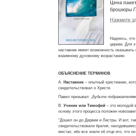
Цена пакет
брошюры
П
Нажмите зд
Надеюсь, что
церкви. Для э
наставник имеет возможность оказывать 
взаимному духовному возрастанию.
ОБЪЯСНЕНИЕ ТЕРМИНОВ
A.
Наставник
– опытный христианин, кот
свидетельствовал о Христе.
Павел призывал:
„Будьте подражателями
B.
Ученик или Тимофей
– это молодой в
основу этого процесса положен новозав
"Дошел он до Дервии и Листры. И вот, т
свидетельствовали братия, находившиеся 
местах; ибо все знали об отце его, что он