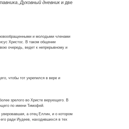
тавника
,
Духовный дневник
и две
с новообращенными и молодыми членами
Иисус Христос. В таком общении
свою очередь, ведет к непрерывному и
го, чтобы тот укрепился в вере и
более зрелого во Христе верующего. В
ующего по имени Тимофей.
 уверовавшая, а отец Еллин, и о котором
 его ради Иудеев, находившихся в тех