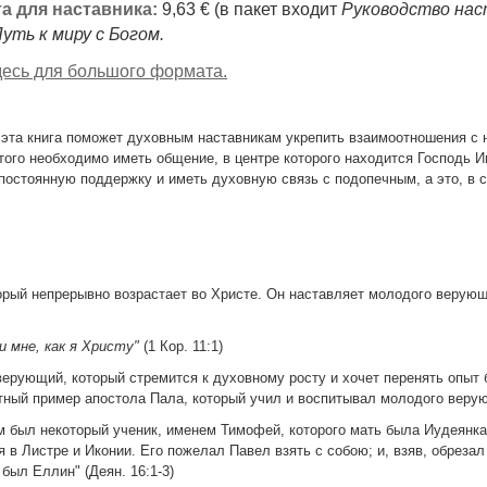
а для наставника:
9,63 € (в пакет входит
Руководство нас
уть к миру с Богом.
есь для большого формата.
 эта книга поможет духовным наставникам укрепить взаимоотношения 
того необходимо иметь общение, в центре которого находится Господь 
постоянную поддержку и иметь духовную связь с подопечным, а это, в 
орый непрерывно возрастает во Христе. Он наставляет молодого верующе
 мне, как я Христу"
(1 Кор. 11:1)
ерующий, который стремится к духовному росту и хочет перенять опыт 
етный пример апостола Пала, который учил и воспитывал молодого вер
ам был некоторый ученик, именем Тимофей, которого мать была Иудеянка
в Листре и Иконии. Его пожелал Павел взять с собою; и, взяв, обрезал
 был Еллин" (Деян. 16:1-3)